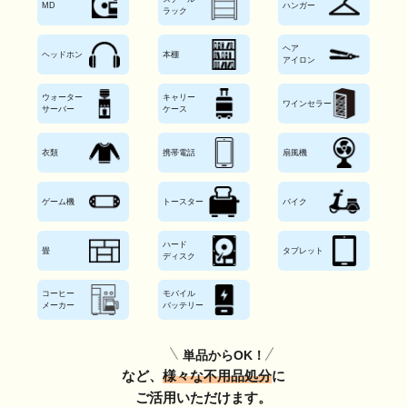
ハンガー
MD
ラック
ヘア
ヘッドホン
本棚
アイロン
ウォーター
キャリー
ワインセラー
サーバー
ケース
衣類
携帯電話
扇風機
ゲーム機
トースター
バイク
ハード
畳
タブレット
ディスク
コーヒー
モバイル
メーカー
バッテリー
単品からOK！
など、
様々な不用品処分
に
ご活用いただけます。