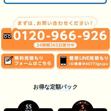
PRICE
お得な定額パック