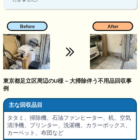
東京都足立区周辺のU様 – 大掃除伴う不用品回収事
例
主な回収品目
タタミ、掃除機、石油ファンヒーター、机、空気
清浄機、プリンター、洗濯機、カラーボックス、
カーペット、布団など