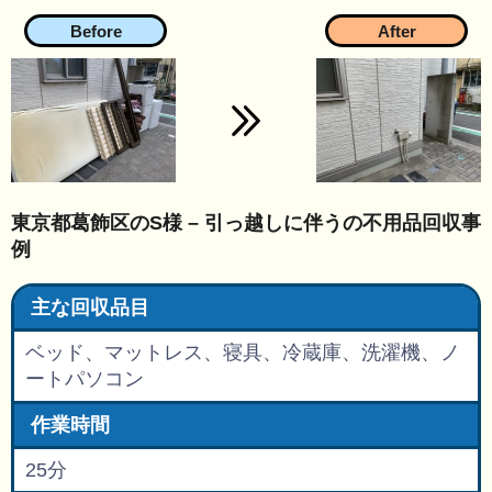
東京都葛飾区のS様 – 引っ越しに伴うの不用品回収事
例
主な回収品目
ベッド、マットレス、寝具、冷蔵庫、洗濯機、ノ
ートパソコン
作業時間
25分