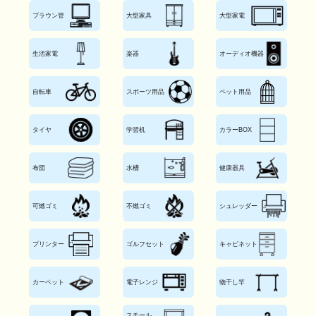
ブラウン管
大型家具
大型家電
生活家電
楽器
オーディオ機器
自転車
スポーツ用品
ペット用品
タイヤ
学習机
カラーBOX
布団
水槽
健康器具
可燃ゴミ
不燃ゴミ
シュレッダー
プリンター
ゴルフセット
キャビネット
カーペット
電子レンジ
物干し竿
スチール