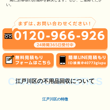
い。
CHARACTERISTICS
の
について
江戸川区
不用品回収
江戸川区の特徴