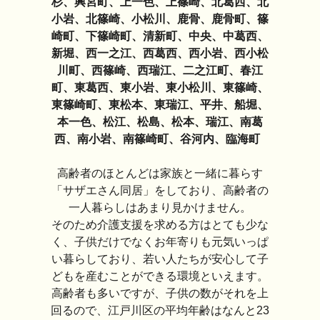
杉、興宮町、上一色、上篠崎、北葛西、北
小岩、北篠崎、小松川、鹿骨、鹿骨町、篠
崎町、下篠崎町、清新町、中央、中葛西、
新堀、西一之江、西葛西、西小岩、西小松
川町、西篠崎、西瑞江、二之江町、春江
町、東葛西、東小岩、東小松川、東篠崎、
東篠崎町、東松本、東瑞江、平井、船堀、
本一色、松江、松島、松本、瑞江、南葛
西、南小岩、南篠崎町、谷河内、臨海町
高齢者のほとんどは家族と一緒に暮らす
「サザエさん同居」をしており、高齢者の
一人暮らしはあまり見かけません。
そのため介護支援を求める方はとても少な
く、子供だけでなくお年寄りも元気いっぱ
い暮らしており、若い人たちが安心して子
どもを産むことができる環境といえます。
高齢者も多いですが、子供の数がそれを上
回るので、江戸川区の平均年齢はなんと23