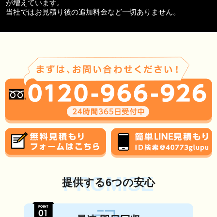
が増えています。
当社ではお見積り後の追加料金など一切ありません。
PROMISE
提供する6つの安心