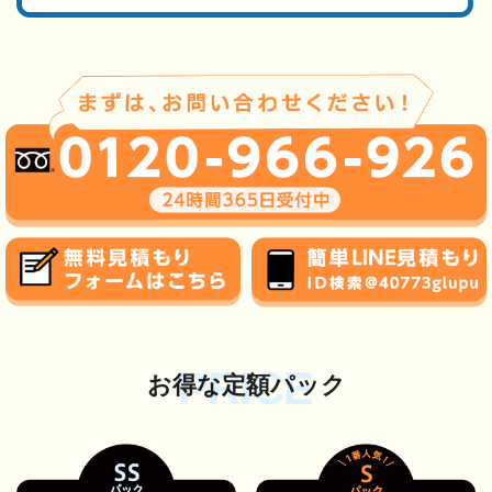
PRICE
お得な定額パック