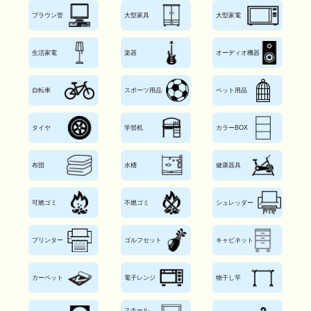
ブラウン管
大型家具
大型家電
生活家電
楽器
オーディオ機器
自転車
スポーツ用品
ペット用品
タイヤ
学習机
カラーBOX
布団
水槽
健康器具
可燃ゴミ
不燃ゴミ
シュレッダー
プリンター
ゴルフセット
キャビネット
カーペット
電子レンジ
物干し竿
スチール