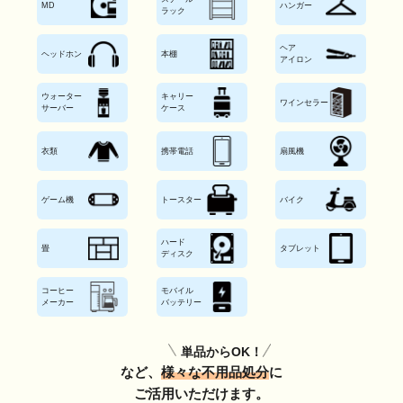
ハンガー
MD
ラック
ヘア
ヘッドホン
本棚
アイロン
ウォーター
キャリー
ワインセラー
サーバー
ケース
衣類
携帯電話
扇風機
ゲーム機
トースター
バイク
ハード
畳
タブレット
ディスク
コーヒー
モバイル
メーカー
バッテリー
単品からOK！
など、
様々な不用品処分
に
ご活用いただけます。