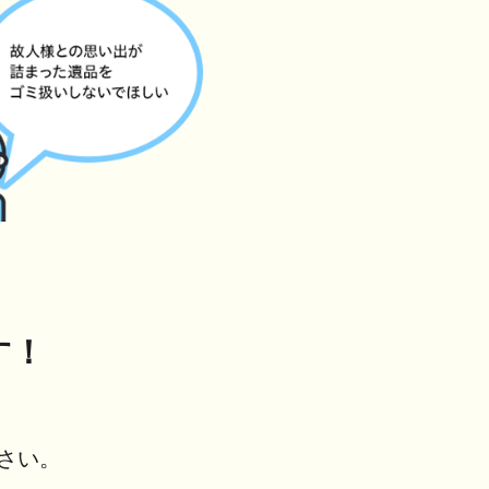
す！
さい。