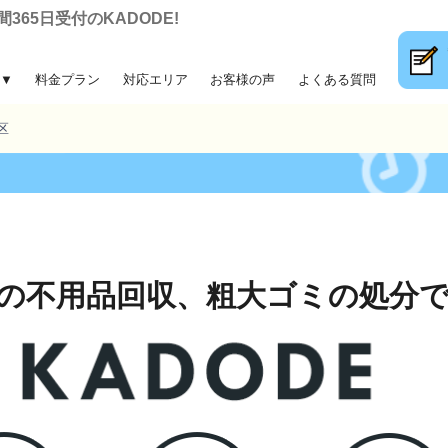
65日受付のKADODE!
▼
料金プラン
対応エリア
お客様の声
よくある質問
大ゴミ回収
前整理
片付け
収
区
の不用品回収、
粗大ゴミの処分