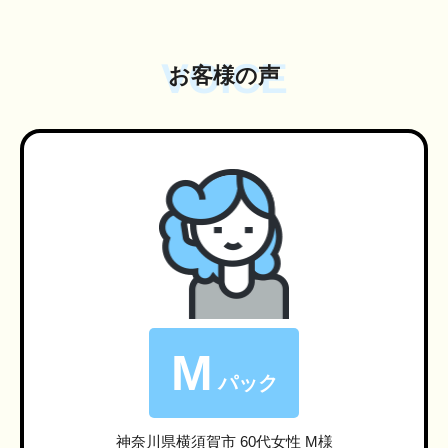
VOICE
お客様の声
M
パック
神奈川県横須賀市
60代女性 M様