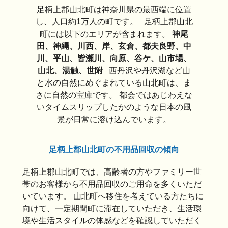
足柄上郡山北町は神奈川県の最西端に位置
し、人口約1万人の町です。 足柄上郡山北
町には以下のエリアが含まれます。
神尾
田、神縄、川西、岸、玄倉、都夫良野、中
川、平山、皆瀬川、向原、谷ケ、山市場、
山北、湯触、世附
西丹沢や丹沢湖など山
と水の自然にめぐまれている山北町は、ま
さに自然の宝庫です。 都会ではあじわえな
いタイムスリップしたかのような日本の風
景が日常に溶け込んでいます。
足柄上郡山北町の不用品回収の傾向
足柄上郡山北町では、高齢者の方やファミリー世
帯のお客様から不用品回収のご用命を多くいただ
いています。 山北町へ移住を考えている方たちに
向けて、一定期間町に滞在していただき、生活環
境や生活スタイルの体感などを確認していただく