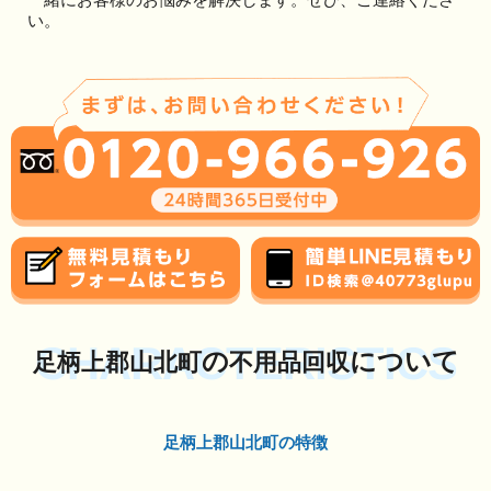
い。
CHARACTERISTICS
の
について
足柄上郡山北町
不用品回収
足柄上郡山北町の特徴