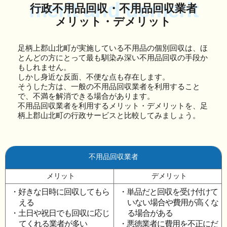
merit and demerit
行政不用品回収・不用品回収業者
メリット・デメリット
足柄上郡山北町が実施している不用品の個別回収は、ほ
とんどの方にとって最も馴染み深い不用品回収の手段か
もしれません。
しかし身近な反面、不便な点も存在します。
そうした方は、一般の不用品回収業者を利用すること
で、不満を解消できる場合があります。
不用品回収業者を利用するメリット・デメリットを、足
柄上郡山北町の行政サービスと比較してみましょう。
不用品回収業者
メリット
デメリット
・好きな日時に回収してもら
・単品だと回収を受け付けて
える
いない場合や費用が高くな
・土日や祝日でも回収に応じ
る場合がある
てくれる業者が多い
・悪徳業者に費用を不正にだ