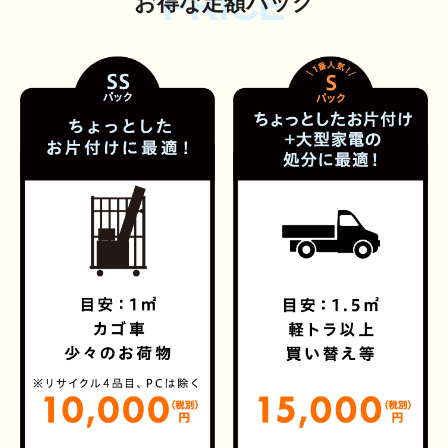
PRICE
お得な定額パック