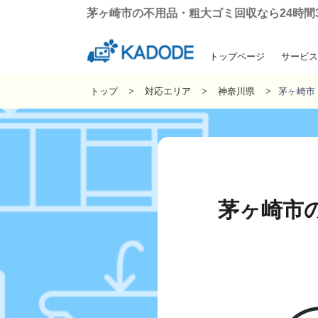
茅ヶ崎市の不用品・粗大ゴミ回収なら24時間36
トップページ
サービス
引っ越しに伴う粗
遺品整理・生
ゴミ屋敷の
不用品回
トップ
対応エリア
神奈川県
茅ヶ崎市
茅ヶ崎市