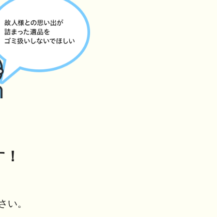
す！
さい。