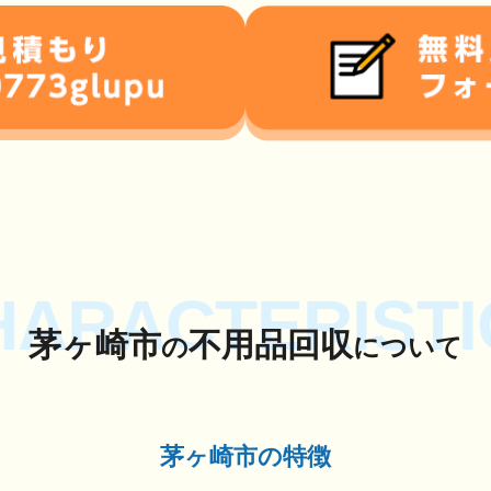
HARACTERISTI
茅ヶ崎市
不用品回収
の
について
茅ヶ崎市の特徴