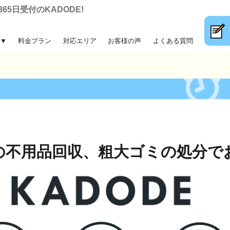
5日受付のKADODE!
▼
料金プラン
対応エリア
お客様の声
よくある質問
大ゴミ回収
前整理
片付け
収
の不用品回収、
粗大ゴミの処分で