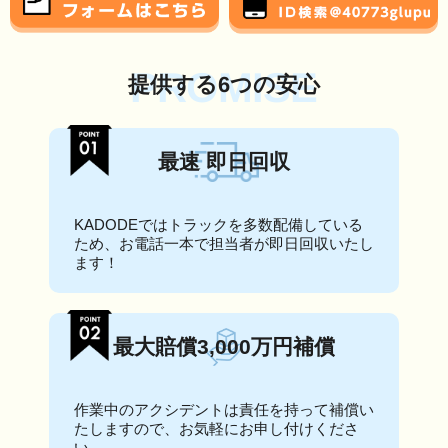
PROMISE
提供する6つの安心
最速 即日回収
KADODEではトラックを多数配備している
ため、お電話一本で担当者が即日回収いたし
ます！
最大賠償3,000万円補償
作業中のアクシデントは責任を持って補償い
たしますので、お気軽にお申し付けくださ
い。