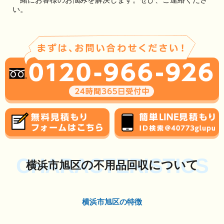
い。
CHARACTERISTICS
の
について
横浜市旭区
不用品回収
横浜市旭区の特徴