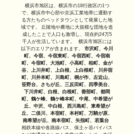
横浜市旭区は、横浜市の18行政区の1つ
で、横浜市中心部や京浜工業地帯に通勤す
る方たちのベッドタウンとして発展した地
域です。 丘陵地や農地に大規模な団地を造
成したことで人口も激増し、現在約24万5
千人が生活しています。 横浜市旭区には
以下のエリアが含まれます。
市沢町、今川
町、今宿、今宿東町、今宿西町、今宿南
町、今宿町、大池町、小高町、柏町、金が
谷、上川井町、上白根、上白根町、川井宿
町、川井本町、川島町、桐が作、左近山、
笹野台、さちが丘、三反田町、四季美台、
下川井町、白根、白根町、善部町、都岡
町、鶴ケ峰、鶴ケ峰本町、中尾、中希望が
丘、中沢、中白根、西川島町、東希望が
丘、二俣川、本宿町、本村町、万騎が原、
南希望が丘、南本宿町、矢指町、若葉台
相鉄本線や各路線バス、保土ヶ谷バイパス