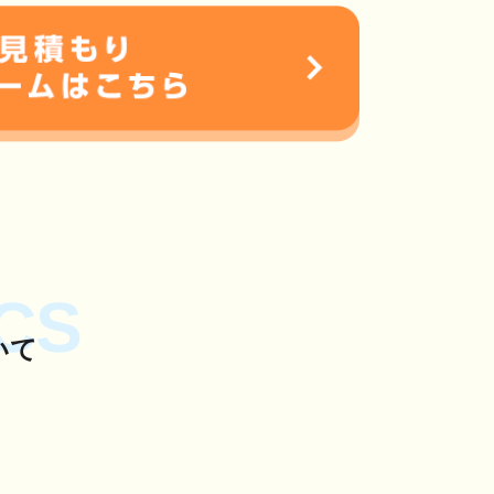
CS
いて