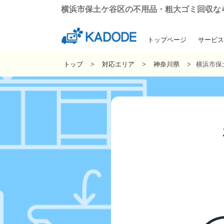
横浜市保土ケ谷区の不用品・粗大ゴミ回収なら2
トップページ
サービス
引っ越しに伴う粗
遺品整理・生
ゴミ屋敷の
不用品回
トップ
対応エリア
神奈川県
横浜市保