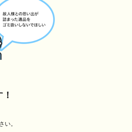
す！
さい。