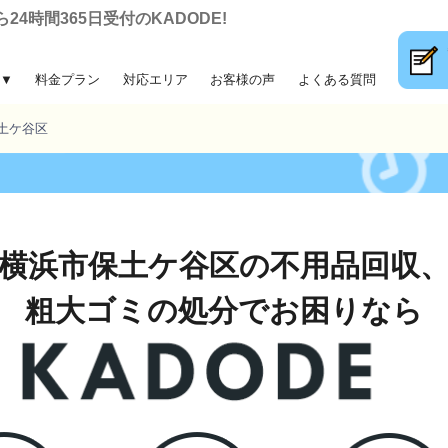
4時間365日受付のKADODE!
▼
料金プラン
対応エリア
お客様の声
よくある質問
大ゴミ回収
前整理
片付け
収
土ケ谷区
横浜市保土ケ谷区の不用品回収
粗大ゴミの処分でお困りなら