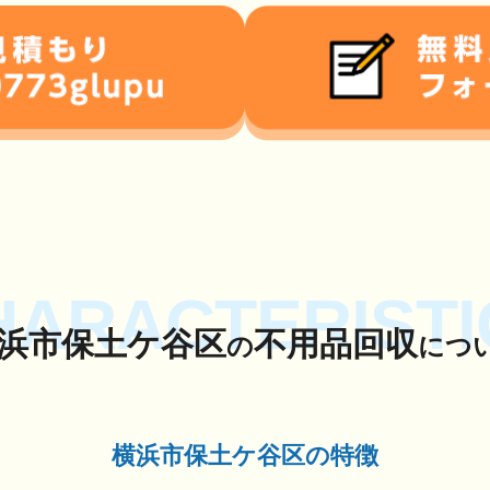
HARACTERISTI
浜市保土ケ谷区
不用品回収
の
につ
横浜市保土ケ谷区の特徴