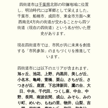
四街道市は
千葉県
北部の印旛地域に位置
し、明治時代には軍郷として栄えました。
千葉市、船橋市、成田市、東金市方面へ東
西南北4方向の街道が交わることから四ツ
街道（現在の四街道）という名が付いた歴
史があります。
現在四街道市では、市民が共に未来を創造
する「市民参加」のまちづくりを推進して
います。
四街道市には以下のエリアが含まれます。
旭ヶ丘、池花、上野、内黒田、美しが丘、
小名木、亀崎、萱橋、栗山、さちが丘、さ
つきが丘、鹿渡、下志津新田、鷹の台、大
日、中央、千代田、つくし座、中台、中
野、長岡、南波佐間、成山、みそら、みの
り町、めいわ、もねの里、物井、山梨、吉