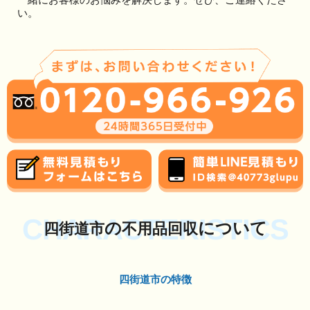
い。
CHARACTERISTICS
の
について
四街道市
不用品回収
四街道市の特徴