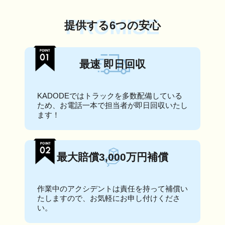
PROMISE
提供する6つの安心
最速 即日回収
KADODEではトラックを多数配備している
ため、お電話一本で担当者が即日回収いたし
ます！
最大賠償3,000万円補償
作業中のアクシデントは責任を持って補償い
たしますので、お気軽にお申し付けくださ
い。