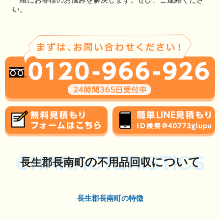
い。
CHARACTERISTICS
の
について
長生郡長南町
不用品回収
長生郡長南町の特徴