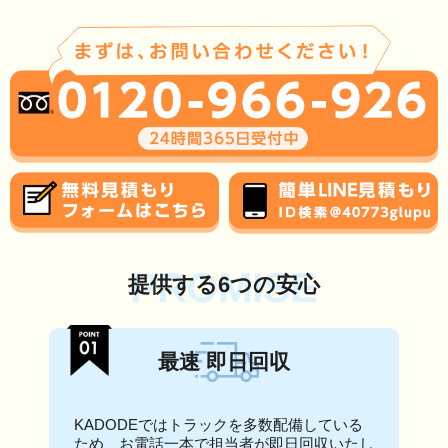
PROMISE
提供する6つの安心
最速 即日回収
KADODEではトラックを多数配備している
ため、お電話一本で担当者が即日回収いたし