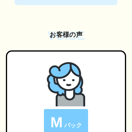
VOICE
お客様の声
M
パック