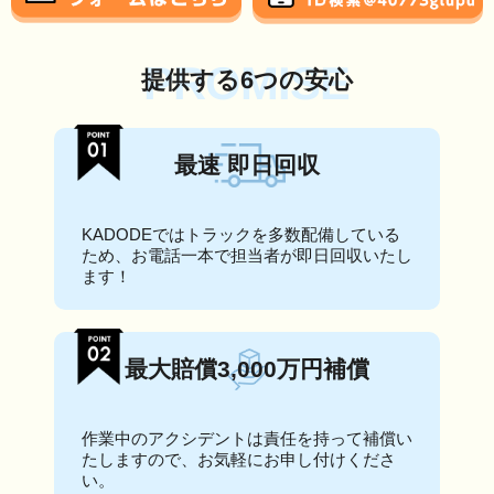
PROMISE
提供する6つの安心
最速 即日回収
KADODEではトラックを多数配備している
ため、お電話一本で担当者が即日回収いたし
ます！
最大賠償3,000万円補償
作業中のアクシデントは責任を持って補償い
たしますので、お気軽にお申し付けくださ
い。