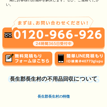
い。
CHARACTERISTICS
の
について
長生郡長生村
不用品回収
長生郡長生村の特徴