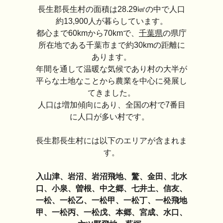
長生郡長生村の面積は28.29㎢の中で人口
約13,900人が暮らしています。
都心まで60kmから70kmで、
千葉県
の県庁
所在地である千葉市まで約30kmの距離に
あります。
年間を通して温暖な気候であり村の大半が
平らな土地なことから農業を中心に発展し
てきました。
人口は増加傾向にあり、全国の村で7番目
に人口が多い村です。
長生郡長生村には以下のエリアが含まれま
す。
入山津、岩沼、岩沼飛地、驚、金田、北水
口、小泉、曽根、中之郷、七井土、信友、
一松、一松乙、一松甲、一松丁、一松飛地
甲、一松丙、一松戊、本郷、宮成、水口、