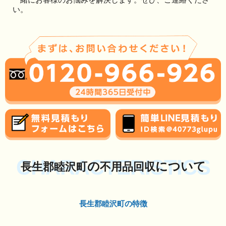
い。
CHARACTERISTICS
の
について
長生郡睦沢町
不用品回収
長生郡睦沢町の特徴