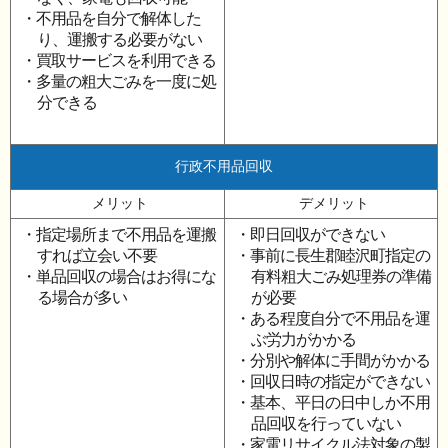
・不用品を自分で解体した
り、運搬する必要がない
・買取サービスを利用できる
・多量の粗大ごみを一度に処
分できる
行政不用品回収
メリット
デメリット
・指定場所まで不用品を運搬
・即日回収ができない
すれば立会い不要
・事前に長生郡睦沢町指定の
・単品回収の場合はお得にな
有料粗大ごみ処理券の準備
る場合が多い
が必要
・ある程度自分で不用品を運
ぶ労力がかかる
・分別や解体に手間がかかる
・回収日時の指定ができない
・基本、平日の日中しか不用
品回収を行っていない
・家電リサイクル法対象の製