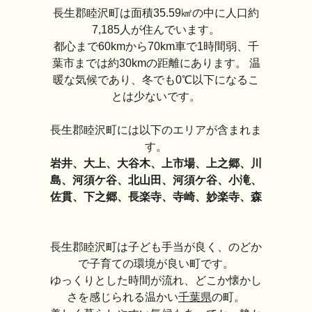
長生郡睦沢町は面積35.59㎢の中に人口約
7,185人が住んでいます。
都心まで60kmから70km車で1時間弱、千
葉市までは約30kmの距離にあります。 温
暖な気候であり、冬でも0℃以下になるこ
とは少ないです。
長生郡睦沢町には以下のエリアが含まれま
す。
岩井、大上、大谷木、上市場、上之郷、川
島、河須ケ谷、北山田、河須ケ谷、小滝、
佐貫、下之郷、長楽寺、寺崎、妙楽寺、森
長生郡睦沢町は子ども手当が良く、のどか
で子育ての環境が良い町です。
ゆっくりとした時間が流れ、どこか懐かし
さを感じられる温かい
千葉県
の町。