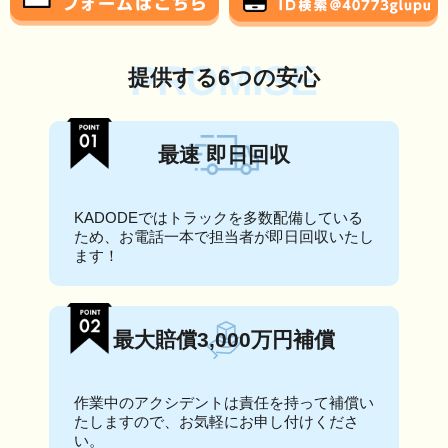
PROMISE
提供する6つの安心
最速 即日回収
KADODEではトラックを多数配備している
ため、お電話一本で担当者が即日回収いたし
ます！
最大賠償3,000万円補償
作業中のアクシデントは責任を持って補償い
たしますので、お気軽にお申し付けくださ
い。