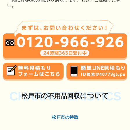
い。
CHARACTERISTICS
の
について
松戸市
不用品回収
松戸市の特徴