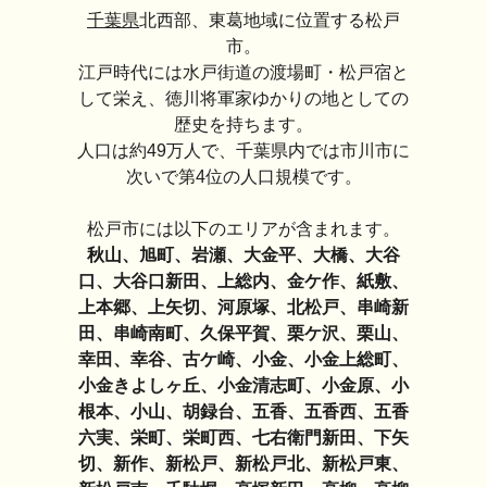
千葉県
北西部、東葛地域に位置する松戸
市。
江戸時代には水戸街道の渡場町・松戸宿と
して栄え、徳川将軍家ゆかりの地としての
歴史を持ちます。
人口は約49万人で、千葉県内では市川市に
次いで第4位の人口規模です。
松戸市には以下のエリアが含まれます。
秋山、旭町、岩瀬、大金平、大橋、大谷
口、大谷口新田、上総内、金ケ作、紙敷、
上本郷、上矢切、河原塚、北松戸、串崎新
田、串崎南町、久保平賀、栗ケ沢、栗山、
幸田、幸谷、古ケ崎、小金、小金上総町、
小金きよしヶ丘、小金清志町、小金原、小
根本、小山、胡録台、五香、五香西、五香
六実、栄町、栄町西、七右衛門新田、下矢
切、新作、新松戸、新松戸北、新松戸東、