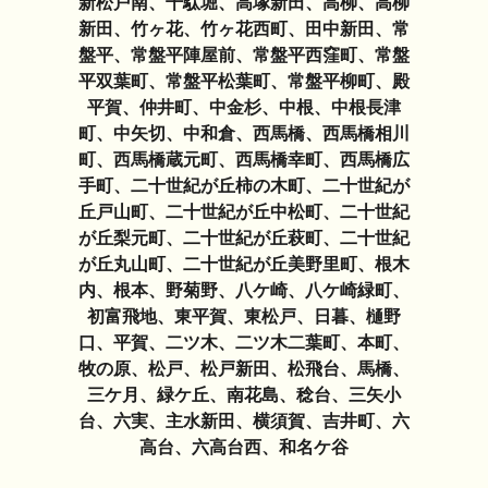
新松戸南、千駄堀、高塚新田、高柳、高柳
新田、竹ヶ花、竹ヶ花西町、田中新田、常
盤平、常盤平陣屋前、常盤平西窪町、常盤
平双葉町、常盤平松葉町、常盤平柳町、殿
平賀、仲井町、中金杉、中根、中根長津
町、中矢切、中和倉、西馬橋、西馬橋相川
町、西馬橋蔵元町、西馬橋幸町、西馬橋広
手町、二十世紀が丘柿の木町、二十世紀が
丘戸山町、二十世紀が丘中松町、二十世紀
が丘梨元町、二十世紀が丘萩町、二十世紀
が丘丸山町、二十世紀が丘美野里町、根木
内、根本、野菊野、八ケ崎、八ケ崎緑町、
初富飛地、東平賀、東松戸、日暮、樋野
口、平賀、二ツ木、二ツ木二葉町、本町、
牧の原、松戸、松戸新田、松飛台、馬橋、
三ケ月、緑ケ丘、南花島、稔台、三矢小
台、六実、主水新田、横須賀、吉井町、六
高台、六高台西、和名ケ谷