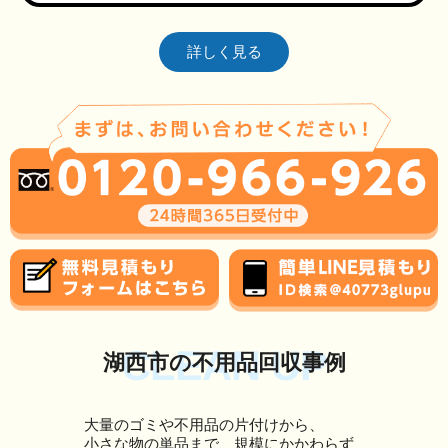
詳しく見る
CLEAN UP
湖西市の不用品回収事例
大量のゴミや不用品の片付けから、
小さな物の単品まで、規模にかかわらず