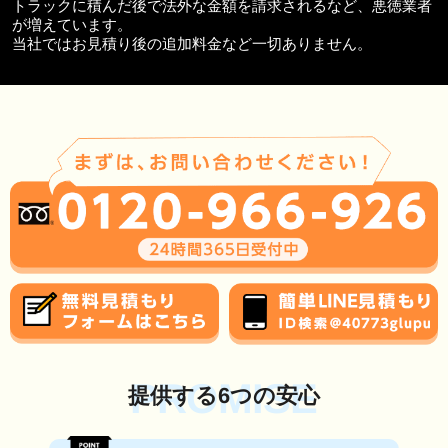
トラックに積んだ後で法外な金額を請求されるなど、悪徳業者
が増えています。
当社ではお見積り後の追加料金など一切ありません。
PROMISE
提供する6つの安心