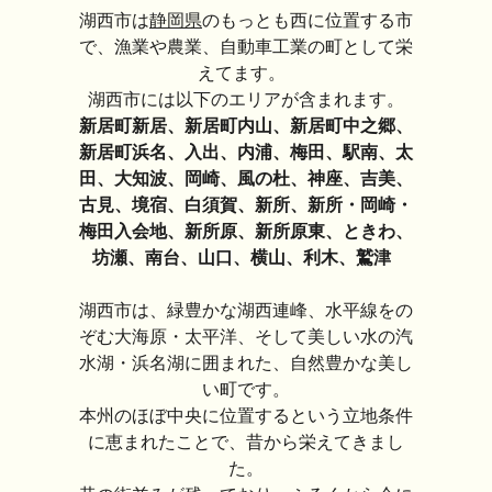
湖西市は
静岡県
のもっとも西に位置する市
で、漁業や農業、自動車工業の町として栄
えてます。
湖西市には以下のエリアが含まれます。
新居町新居、新居町内山、新居町中之郷、
新居町浜名、入出、内浦、梅田、駅南、太
田、大知波、岡崎、風の杜、神座、吉美、
古見、境宿、白須賀、新所、新所・岡崎・
梅田入会地、新所原、新所原東、ときわ、
坊瀬、南台、山口、横山、利木、鷲津
湖西市は、緑豊かな湖西連峰、水平線をの
ぞむ大海原・太平洋、そして美しい水の汽
水湖・浜名湖に囲まれた、自然豊かな美し
い町です。
本州のほぼ中央に位置するという立地条件
に恵まれたことで、昔から栄えてきまし
た。