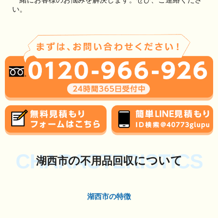
い。
CHARACTERISTICS
の
について
湖西市
不用品回収
湖西市の特徴