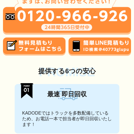
PROMISE
提供する6つの安心
最速 即日回収
KADODEではトラックを多数配備している
ため、お電話一本で担当者が即日回収いたし
ます！