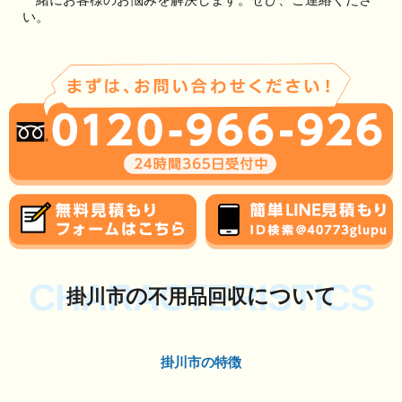
い。
CHARACTERISTICS
の
について
掛川市
不用品回収
掛川市の特徴