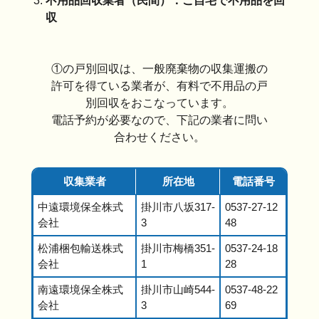
不用品回収業者（民間）：ご自宅で不用品を回
収
①の戸別回収は、一般廃棄物の収集運搬の
許可を得ている業者が、有料で不用品の戸
別回収をおこなっています。
電話予約が必要なので、下記の業者に問い
合わせください。
収集業者
所在地
電話番号
中遠環境保全株式
掛川市八坂317-
0537-27-12
会社
3
48
松浦梱包輸送株式
掛川市梅橋351-
0537-24-18
会社
1
28
南遠環境保全株式
掛川市山崎544-
0537-48-22
会社
3
69