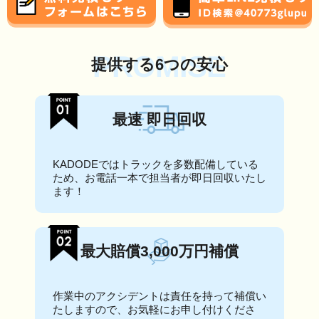
PROMISE
提供する6つの安心
最速 即日回収
KADODEではトラックを多数配備している
ため、お電話一本で担当者が即日回収いたし
ます！
最大賠償3,000万円補償
作業中のアクシデントは責任を持って補償い
たしますので、お気軽にお申し付けくださ