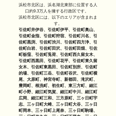
浜松市北区は、浜名湖北東部に位置する人
口約9.3万人を擁する行政区です。
浜松市北区には、以下のエリアが含まれま
す。
引佐町井伊谷、引佐町伊平、引佐町奥山、
引佐町金指、引佐町狩宿、引佐町川名、引
佐町黒渕、引佐町渋川、引佐町四方浄、引
佐町白岩、引佐町田沢、引佐町田畑、引佐
町栃窪、引佐町兎荷、引佐町西久留女木、
引佐町西黒田、引佐町花平、引佐町東久留
女木、引佐町東黒田、引佐町別所、引佐町
的場、引佐町三岳、引佐町谷沢、引佐町横
尾、大原町、神宮寺町、新都田、滝沢町、
豊岡町、根洗町、初生町、東三方町、細江
町小野、細江町気賀、細江町中川、細江町
広岡、細江町三和、三方原町、三ヶ日町宇
志、三ヶ日町大崎、三ヶ日町大谷、三ヶ日
町岡本、三ヶ日町上尾奈、三ヶ日町駒場、