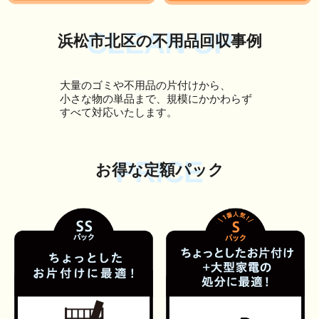
CLEAN UP
浜松市北区の不用品回収事例
大量のゴミや不用品の片付けから、
小さな物の単品まで、規模にかかわらず
すべて対応いたします。
PRICE
お得な定額パック