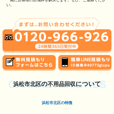
い。
CHARACTERISTICS
の
について
浜松市北区
不用品回収
浜松市北区の特徴