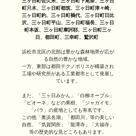
三ヶ日町佐久米、三ヶ日町下尾奈、三ヶ日
町只木、三ヶ日町都筑、三ヶ日町津々崎、
三ヶ日町釣、三ヶ日町鵺代、三ヶ日町日比
沢、三ヶ日町平山、三ヶ日町福長、三ヶ日
町本坂、三ヶ日町摩訶耶、三ヶ日町三ヶ
日、都田町、三幸町、鷲沢町
浜松市北区の北部は豊かな森林地帯が広が
る自然の豊かな地域。
一方、東部は都田テクノポリスが構築され
工場や研究所がある工業都市として発展し
ています。
また、「三ヶ日みかん」「白柳ネーブル」
「ピオーネ」などの果樹、「ジャガイモ」
「バラ」の産地としても有名です。
この他「奥浜名湖」「都田川」等の美しい
自然、「気賀関所」「龍潭寺」「大福寺」
等の歴史的な見どころもあります。