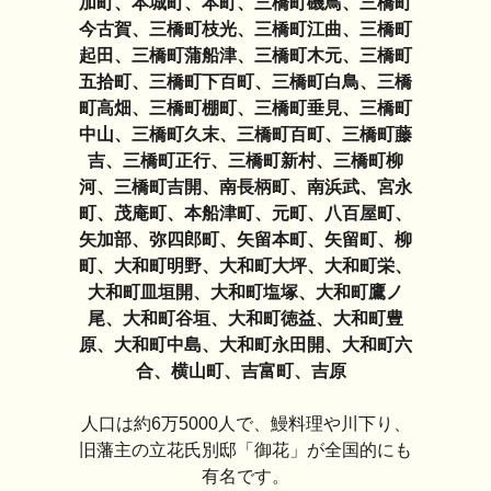
加町、本城町、本町、三橋町磯鳥、三橋町
今古賀、三橋町枝光、三橋町江曲、三橋町
起田、三橋町蒲船津、三橋町木元、三橋町
五拾町、三橋町下百町、三橋町白鳥、三橋
町高畑、三橋町棚町、三橋町垂見、三橋町
中山、三橋町久末、三橋町百町、三橋町藤
吉、三橋町正行、三橋町新村、三橋町柳
河、三橋町吉開、南長柄町、南浜武、宮永
町、茂庵町、本船津町、元町、八百屋町、
矢加部、弥四郎町、矢留本町、矢留町、柳
町、大和町明野、大和町大坪、大和町栄、
大和町皿垣開、大和町塩塚、大和町鷹ノ
尾、大和町谷垣、大和町徳益、大和町豊
原、大和町中島、大和町永田開、大和町六
合、横山町、吉富町、吉原
人口は約6万5000人で、鰻料理や川下り、
旧藩主の立花氏別邸「御花」が全国的にも
有名です。