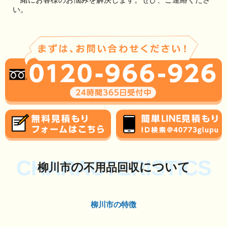
い。
CHARACTERISTICS
の
について
柳川市
不用品回収
柳川市の特徴