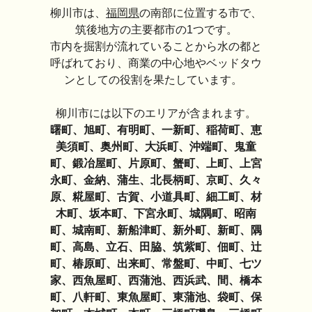
柳川市は、
福岡県
の南部に位置する市で、
筑後地方の主要都市の1つです。
市内を掘割が流れていることから水の都と
呼ばれており、商業の中心地やベッドタウ
ンとしての役割を果たしています。
柳川市には以下のエリアが含まれます。
曙町、旭町、有明町、一新町、稲荷町、恵
美須町、奥州町、大浜町、沖端町、鬼童
町、鍛冶屋町、片原町、蟹町、上町、上宮
永町、金納、蒲生、北長柄町、京町、久々
原、糀屋町、古賀、小道具町、細工町、材
木町、坂本町、下宮永町、城隅町、昭南
町、城南町、新船津町、新外町、新町、隅
町、高島、立石、田脇、筑紫町、佃町、辻
町、椿原町、出来町、常盤町、中町、七ツ
家、西魚屋町、西蒲池、西浜武、間、橋本
町、八軒町、東魚屋町、東蒲池、袋町、保