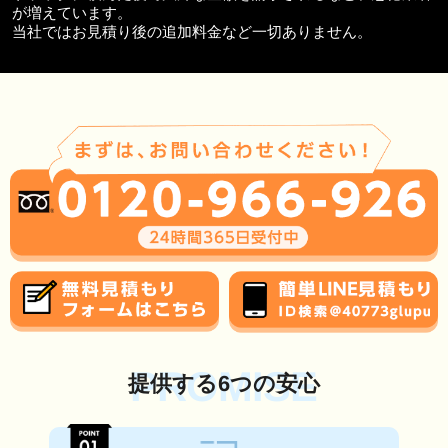
が増えています。
当社ではお見積り後の追加料金など一切ありません。
PROMISE
提供する6つの安心