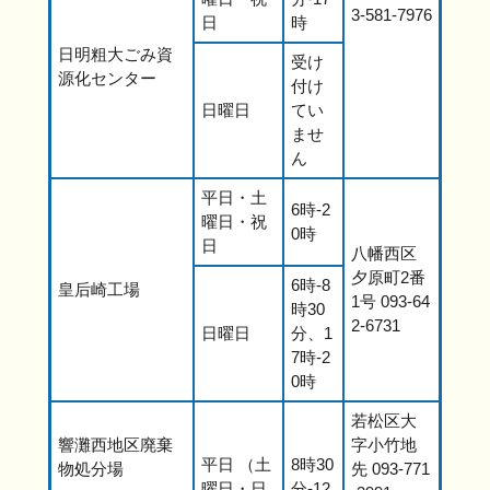
3-581-7976
日
時
日明粗大ごみ資
受け
源化センター
付け
日曜日
てい
ませ
ん
平日・土
6時-2
曜日・祝
0時
日
八幡西区
夕原町2番
6時-8
皇后崎工場
1号 093-64
時30
2-6731
日曜日
分、1
7時-2
0時
若松区大
響灘西地区廃棄
字小竹地
平日 （土
8時30
物処分場
先 093-771
曜日・日
分-12