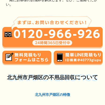
い。
CHARACTERISTICS
の
について
北九州市戸畑区
不用品回収
北九州市戸畑区の特徴