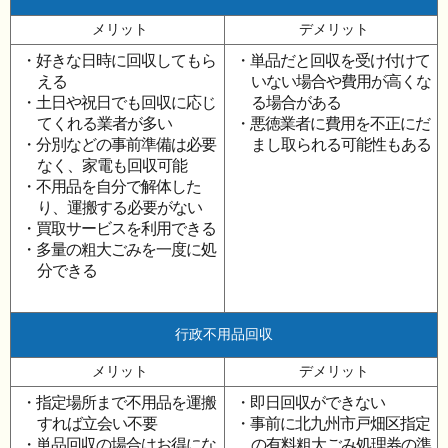
メリット
デメリット
・好きな日時に回収してもら
・単品だと回収を受け付けて
える
いない場合や費用が高くな
・土日や祝日でも回収に応じ
る場合がある
てくれる業者が多い
・悪徳業者に費用を不正にだ
・分別などの事前準備は必要
まし取られる可能性もある
なく、家電も回収可能
・不用品を自分で解体した
り、運搬する必要がない
・買取サービスを利用できる
・多量の粗大ごみを一度に処
分できる
行政不用品回収
メリット
デメリット
・指定場所まで不用品を運搬
・即日回収ができない
すれば立会い不要
・事前に北九州市戸畑区指定
・単品回収の場合はお得にな
の有料粗大ごみ処理券の準