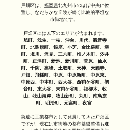
戸畑区は、
福岡県
北九州市のほぼ中央に位
置し、なだらかな丘陵が続く比較的平坦な
市街地です。
戸畑区には以下のエリアが含まれます。
旭町、浅生、一枝、沖台、川代、観音寺
町、北鳥旗町、銀座、小芝、金比羅町、幸
町、境川、沢見、三六町、椎ノ木町、汐井
町、正津町、新池、新川町、菅原、仙水
町、千防、高峰、土取町、天神、天籟寺、
戸畑、飛幡町、中原、中原新町、中原東、
中原西、中本町、西大谷、西鞘ケ谷町、初
音町、東大谷、東鞘ケ谷町、福柳木、牧
山、牧山海岸、牧山新町、丸町、南鳥旗
町、明治町、元宮町、夜宮
急速に工業都市として発展してきた戸畑区
ですが、現在は市街地の都市基盤整備も進