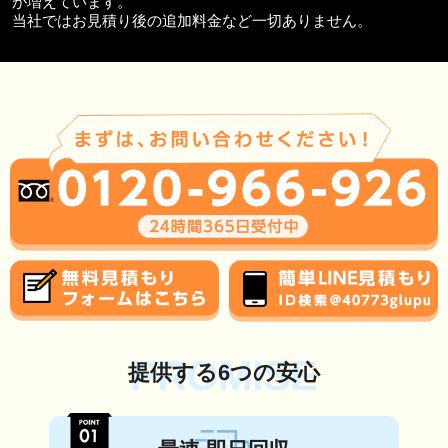
が増えています。
当社ではお見積り後の追加料金など一切ありません。
PROMISE
提供する6つの安心