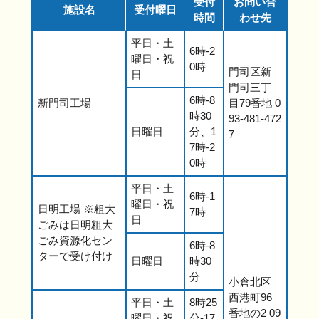
受付
お問い合
施設名
受付曜日
時間
わせ先
平日・土
6時-2
曜日・祝
0時
門司区新
日
門司三丁
6時-8
新門司工場
目79番地 0
時30
93-481-472
日曜日
分、1
7
7時-2
0時
平日・土
6時-1
曜日・祝
日明工場 ※粗大
7時
日
ごみは日明粗大
ごみ資源化セン
6時-8
ターで受け付け
日曜日
時30
分
小倉北区
西港町96
平日・土
8時25
番地の2 09
曜日・祝
分-17