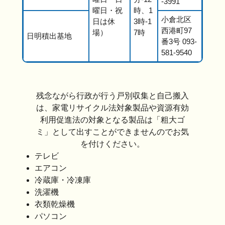
-3991
曜日・祝
時、1
小倉北区
日は休
3時-1
西港町97
場）
7時
日明積出基地
番3号 093-
581-9540
残念ながら行政が行う戸別収集と自己搬入
は、家電リサイクル法対象製品や資源有効
利用促進法の対象となる製品は「粗大ゴ
ミ」として出すことができませんのでお気
を付けください。
テレビ
エアコン
冷蔵庫・冷凍庫
洗濯機
衣類乾燥機
パソコン