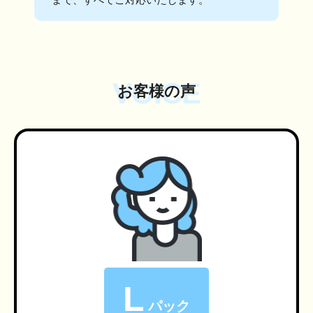
VOICE
お客様の声
L
パック