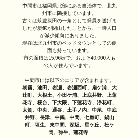
中間市は
福岡県
北部にある自治体で、北九
州市に隣接しています。
古くは筑豊炭田の一角として発展を遂げま
したが炭鉱が閉山したことから、一時人口
が減少傾向にありました。
現在は北九州市のベッドタウンとしての側
面も持っています。
市の面積は15.96㎢で、およそ40,000人も
の人が住んでいます。
中間市には以下のエリアが含まれます。
朝霧、池田、岩瀬、岩瀬西町、扇ケ浦、大
辻町、大根土、小田ケ浦、上底井野、上蓮
花寺、桜台、下大隈、下蓮花寺、浄花町、
太賀、中央、通谷、土手ノ内、中尾、中底
井野、長津、中鶴、中間、七重町、鍋山
町、垣生、東中間、深坂、星ケ丘、松ケ
岡、弥生、蓮花寺