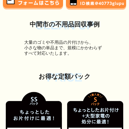
CLEAN UP
中間市の不用品回収事例
大量のゴミや不用品の片付けから、
小さな物の単品まで、規模にかかわらず
すべて対応いたします。
PRICE
お得な定額パック