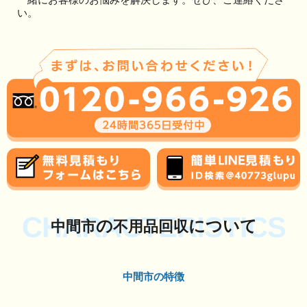
い。
CHARACTERISTICS
の
について
中間市
不用品回収
中間市の特徴