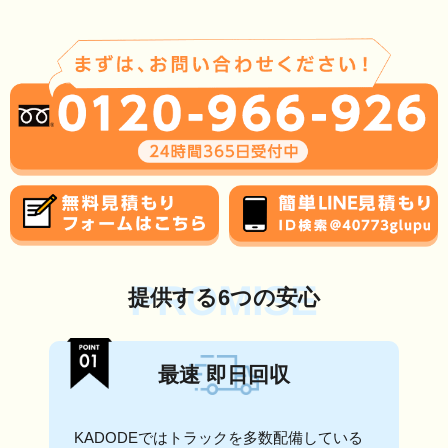
PROMISE
提供する6つの安心
最速 即日回収
KADODEではトラックを多数配備している