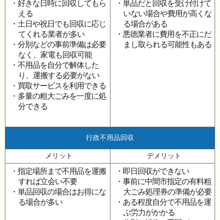
・好きな日時に回収してもら
・単品だと回収を受け付けて
える
いない場合や費用が高くな
・土日や祝日でも回収に応じ
る場合がある
てくれる業者が多い
・悪徳業者に費用を不正にだ
・分別などの事前準備は必要
まし取られる可能性もある
なく、家電も回収可能
・不用品を自分で解体した
り、運搬する必要がない
・買取サービスを利用できる
・多量の粗大ごみを一度に処
分できる
行政不用品回収
メリット
デメリット
・指定場所まで不用品を運搬
・即日回収ができない
すれば立会い不要
・事前に中間市指定の有料粗
・単品回収の場合はお得にな
大ごみ処理券の準備が必要
る場合が多い
・ある程度自分で不用品を運
ぶ労力がかかる