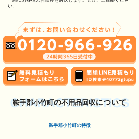
い。
CHARACTERISTICS
の
について
鞍手郡小竹町
不用品回収
鞍手郡小竹町の特徴