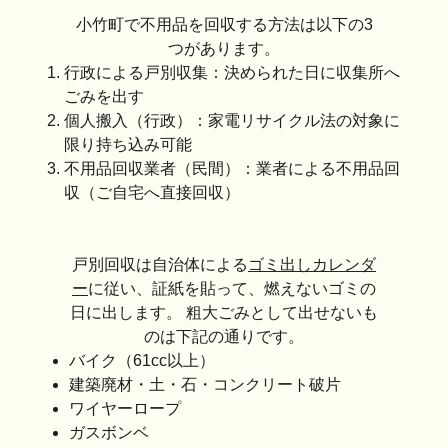
小竹町で不用品を回収する方法は以下の3
つがあります。
行政による戸別収集：決められた日に収集所へ
ごみを出す
個人搬入（行政）：家電リサイクル法の対象に
限り持ち込み可能
不用品回収業者（民間）：業者による不用品回
収（ご自宅へ直接回収）
戸別回収は自治体による
ゴミ出しカレンダ
ー
に従い、証紙を貼って、燃えないゴミの
日に出します。 粗大ごみとして出せないも
のは下記の通りです。
バイク（61cc以上）
建築廃材・土・石・コンクリート破片
ワイヤーロープ
ガスボンベ