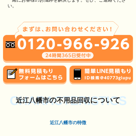
い。
CHARACTERISTICS
の
について
近江八幡市
不用品回収
近江八幡市の特徴