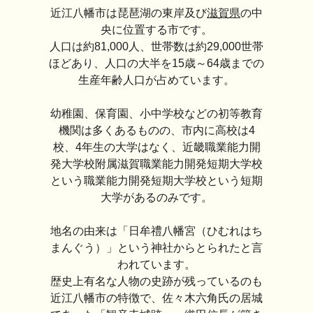
近江八幡市は琵琶湖の東岸及び
滋賀県
の中
央に位置する市です。
人口は約81,000人、世帯数は約29,000世帯
ほどあり、人口の大半を15歳～64歳までの
生産年齢人口が占めています。
幼稚園、保育園、小中学校などの初等教育
機関は多くあるものの、市内に高校は4
校、4年生の大学はなく、近畿職業能力開
発大学校附属滋賀職業能力開発短期大学校
という職業能力開発短期大学校という短期
大学があるのみです。
地名の由来は「日牟禮八幡宮（ひむれはち
まんぐう）」という神社からとられたと言
われています。
歴史上有名な人物の史跡が残っているのも
近江八幡市の特徴で、佐々木六角氏の居城