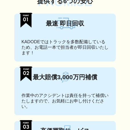
PROMISE
提供する6つの安心
最速 即日回収
KADODEではトラックを多数配備している
ため、お電話一本で担当者が即日回収いたし
ます！
最大賠償3,000万円補償
作業中のアクシデントは責任を持って補償い
たしますので、お気軽にお申し付けくださ
い。