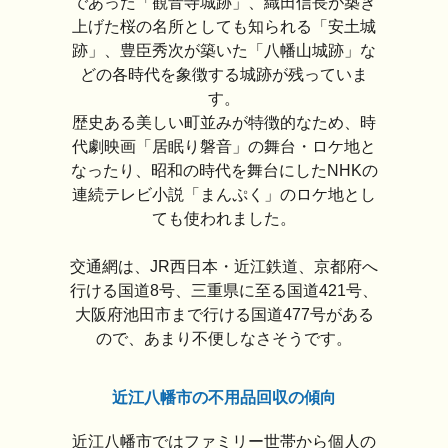
であった「観音寺城跡」、織田信長が築き
上げた桜の名所としても知られる「安土城
跡」、豊臣秀次が築いた「八幡山城跡」な
どの各時代を象徴する城跡が残っていま
す。
歴史ある美しい町並みが特徴的なため、時
代劇映画「居眠り磐音」の舞台・ロケ地と
なったり、昭和の時代を舞台にしたNHKの
連続テレビ小説「まんぷく」のロケ地とし
ても使われました。
交通網は、JR西日本・近江鉄道、京都府へ
行ける国道8号、三重県に至る国道421号、
大阪府池田市まで行ける国道477号がある
ので、あまり不便しなさそうです。
近江八幡市の不用品回収の傾向
近江八幡市ではファミリー世帯から個人の