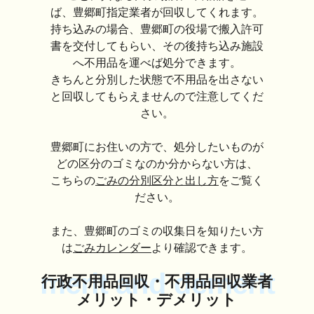
ば、豊郷町指定業者が回収してくれます。
持ち込みの場合、豊郷町の役場で搬入許可
書を交付してもらい、その後持ち込み施設
へ不用品を運べば処分できます。
きちんと分別した状態で不用品を出さない
と回収してもらえませんので注意してくだ
さい。
豊郷町にお住いの方で、処分したいものが
どの区分のゴミなのか分からない方は、
こちらの
ごみの分別区分と出し方
をご覧く
ださい。
また、豊郷町のゴミの収集日を知りたい方
は
ごみカレンダー
より確認できます。
merit and demerit
行政不用品回収・不用品回収業者
メリット・デメリット