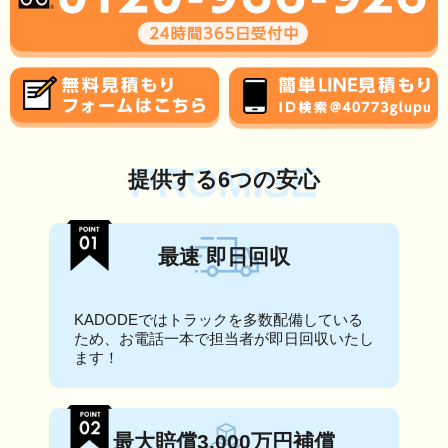
PROMISE
提供する6つの安心
最速 即日回収
KADODEではトラックを多数配備している
ため、お電話一本で担当者が即日回収いたし
ます！
最大賠償3,000万円補償