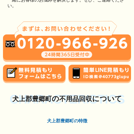
い。
CHARACTERISTICS
の
について
犬上郡豊郷町
不用品回収
犬上郡豊郷町の特徴