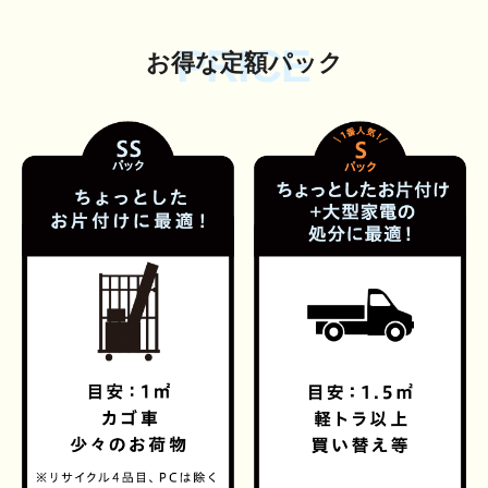
PRICE
お得な定額パック