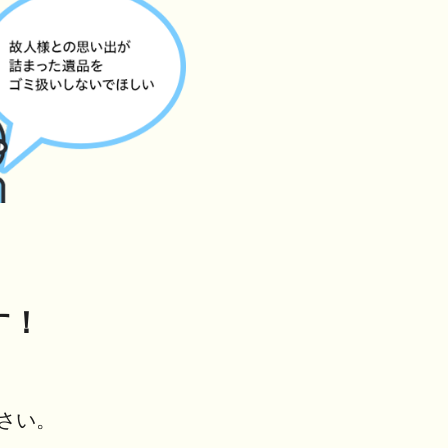
す！
さい。