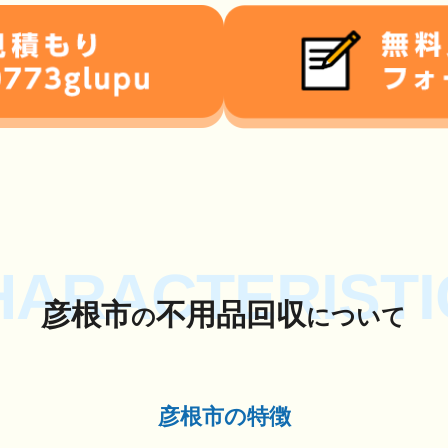
HARACTERISTI
彦根市
不用品回収
の
について
彦根市の特徴