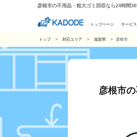
彦根市の不用品・粗大ゴミ回収なら24時間365
トップページ
サービス
引っ越しに伴う粗
遺品整理・生
ゴミ屋敷の
不用品回
トップ
対応エリア
滋賀県
彦根市
彦根市の