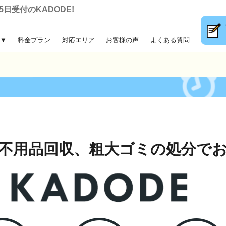
日受付のKADODE!
▼
料金プラン
対応エリア
お客様の声
よくある質問
大ゴミ回収
前整理
片付け
収
不用品回収、
粗大ゴミの処分で