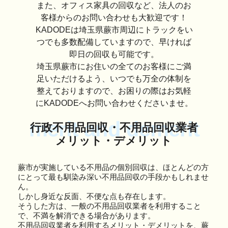
また、オフィス家具の回収など、法人のお
客様からのお問い合わせも大歓迎です！
KADODEは埼玉県蕨市周辺にトラックをい
つでも多数配備していますので、早ければ
即日の回収も可能です。
埼玉県蕨市にお住いの全てのお客様にご満
足いただけるよう、いつでも万全の体制を
整えておりますので、お困りの際はお気軽
にKADODEへお問い合わせくださいませ。
merit and demerit
行政不用品回収・不用品回収業者
メリット・デメリット
蕨市が実施している不用品の個別回収は、ほとんどの方
にとって最も馴染み深い不用品回収の手段かもしれませ
ん。
しかし身近な反面、不便な点も存在します。
そうした方は、一般の不用品回収業者を利用すること
で、不満を解消できる場合があります。
不用品回収業者を利用するメリット・デメリットを、蕨