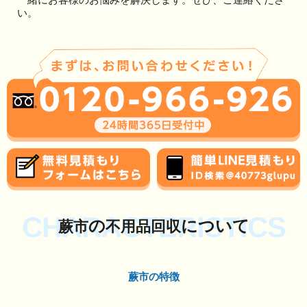
い。
CHARACTERISTICS
の
について
蕨市
不用品回収
蕨市の特徴