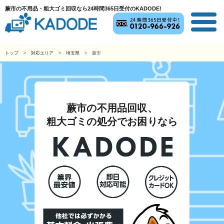
蕨市の不用品・粗大ゴミ回収なら24時間365日受付のKADODE!
トップ
対応エリア
埼玉県
蕨市
蕨市の不用品回収、
粗大ゴミの処分でお困りなら