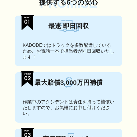
PROMISE
提供する6つの安心
最速 即日回収
KADODEではトラックを多数配備している
ため、お電話一本で担当者が即日回収いたし
ます！
最大賠償3,000万円補償
作業中のアクシデントは責任を持って補償い
たしますので、お気軽にお申し付けくださ
い。