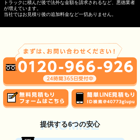
トラックに積んだ後で法外な金額を請求されるなど、悪徳業者
が増えています。
当社ではお見積り後の追加料金など一切ありません。
PROMISE
提供する6つの安心