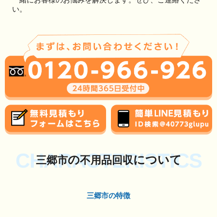
い。
CHARACTERISTICS
の
について
三郷市
不用品回収
三郷市の特徴