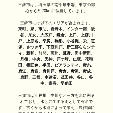
三郷市は、埼玉県の南部最東端、東京の都
心から約20kmに位置しています。
三郷市には以下のエリアが含まれます。
東町、泉、市助、岩野木、インター南、後
谷、采女、大広戸、鎌倉、上口、上彦川
戸、上彦名、幸房、駒形、小谷堀、栄、笹
塚、さつき平、下彦川戸、新三郷ららシテ
ィ、新和、前間、高州、鷹野、田中新田、
丹後、中央、天神、戸ケ崎、仁蔵、花和
田、番匠免、半田、ピアラシティ、彦糸、
彦江、彦音、彦川戸、彦倉、彦沢、彦成、
彦野、三郷、南蓮沼、茂田井、谷口、谷
中、寄巻、早稲田
三郷市は江戸川、中川など三方を水に囲ま
れており、水と共生する街として有名で
す。古くから水運によって栄え、農作物に