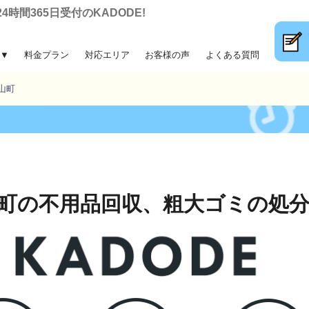
間365日受付のKADODE!
▼
料金プラン
対応エリア
お客様の声
よくある質問
大ゴミ回収
前整理
片付け
収
山町
町の不用品回収、
粗大ゴミの処