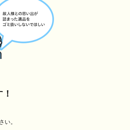
す！
さい。