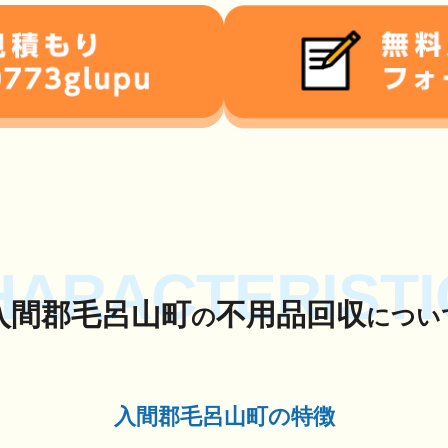
HARACTERISTI
入間郡毛呂山町
不用品回収
の
につい
入間郡毛呂山町の特徴