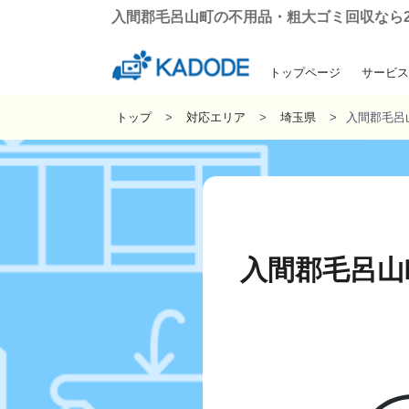
入間郡毛呂山町の不用品・粗大ゴミ回収なら24時
トップページ
サービス
引っ越しに伴う粗
遺品整理・生
ゴミ屋敷の
不用品回
トップ
対応エリア
埼玉県
入間郡毛呂
入間郡毛呂山