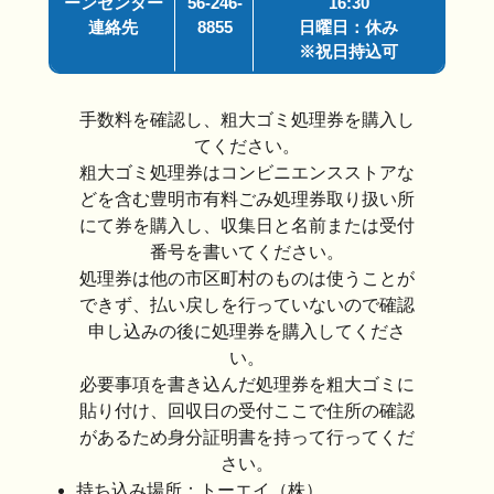
ーンセンター
56-246-
16:30
連絡先
8855
日曜日：休み
※祝日持込可
手数料を確認し、粗大ゴミ処理券を購入し
てください。
粗大ゴミ処理券はコンビニエンスストアな
どを含む豊明市有料ごみ処理券取り扱い所
にて券を購入し、収集日と名前または受付
番号を書いてください。
処理券は他の市区町村のものは使うことが
できず、払い戻しを行っていないので確認
申し込みの後に処理券を購入してくださ
い。
必要事項を書き込んだ処理券を粗大ゴミに
貼り付け、回収日の受付ここで住所の確認
があるため身分証明書を持って行ってくだ
さい。
持ち込み場所：トーエイ（株）