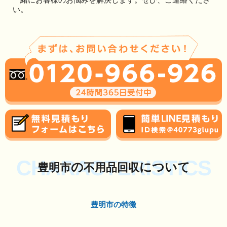
い。
CHARACTERISTICS
の
について
豊明市
不用品回収
豊明市の特徴