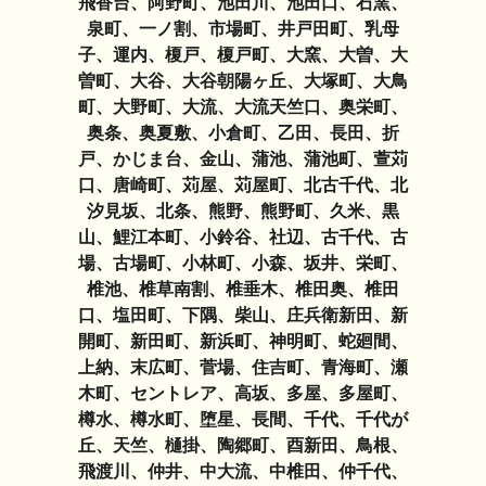
飛香台、阿野町、池田川、池田口、石窯、
泉町、一ノ割、市場町、井戸田町、乳母
子、運内、榎戸、榎戸町、大窯、大曽、大
曽町、大谷、大谷朝陽ヶ丘、大塚町、大鳥
町、大野町、大流、大流天竺口、奥栄町、
奥条、奥夏敷、小倉町、乙田、長田、折
戸、かじま台、金山、蒲池、蒲池町、萱苅
口、唐崎町、苅屋、苅屋町、北古千代、北
汐見坂、北条、熊野、熊野町、久米、黒
山、鯉江本町、小鈴谷、社辺、古千代、古
場、古場町、小林町、小森、坂井、栄町、
椎池、椎草南割、椎垂木、椎田奥、椎田
口、塩田町、下隅、柴山、庄兵衛新田、新
開町、新田町、新浜町、神明町、蛇廻間、
上納、末広町、菅場、住吉町、青海町、瀬
木町、セントレア、高坂、多屋、多屋町、
樽水、樽水町、堕星、長間、千代、千代が
丘、天竺、樋掛、陶郷町、酉新田、鳥根、
飛渡川、仲井、中大流、中椎田、仲千代、