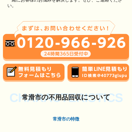
い。
CHARACTERISTICS
の
について
常滑市
不用品回収
常滑市の特徴