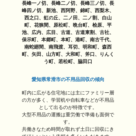
長峰一ノ切、長峰二ノ切、長峰三ノ切、長
峰四ノ切、新池、西阿野、錦町、西梨木、
西之口、虹の丘、二ノ田、二ノ割、白山
町、花狭間、原松町、晩台町、桧原、平
池、広内、広目、古道、古道東割、古社、
保示町、本郷町、本町、港町、南古千代、
南蛇廻間、南飛渡、耳切、明和町、森西
町、矢田、山方町、大和町、斧口、りんく
う町、若松町、脇田口
愛知県常滑市の不用品回収の傾向
町内に広がる住宅地には主にファミリー層
の方が多く、学習机や自転車などが不用品
として出るのが特徴です。
大型不用品の運搬は重労働で準備も面倒で
す。
共働きなため時間が取れず土日に回収にき