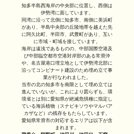
知多半島西海岸の中央部に位置し、西側は
伊勢湾に面しています。
同湾に沿って北側に知多市、南側に美浜町
があり、半島中央部の丘陵地帯を越えた先
に阿久比町、半田市、武豊町があり、互い
に市域・町域を接しています。
海岸は遠浅であるものの、中部国際空港及
び中部臨空都市空港対岸部のある常滑沖
や、名古屋港口埋立地として伊勢湾北部に
沿ってコンビナート建設のため埋め立て事
業が行なわれました。
当市の北の知多市を南限として埋め立ては
進んでいないが、これにより図らずも、環
境省とは別に愛知県が絶滅危惧種に指定し
ている海浜植物（スナビキソウやマルバア
カザなど）の残存をもたらしています。
愛知県常滑市の対応するエリアは以下が含
まれます。