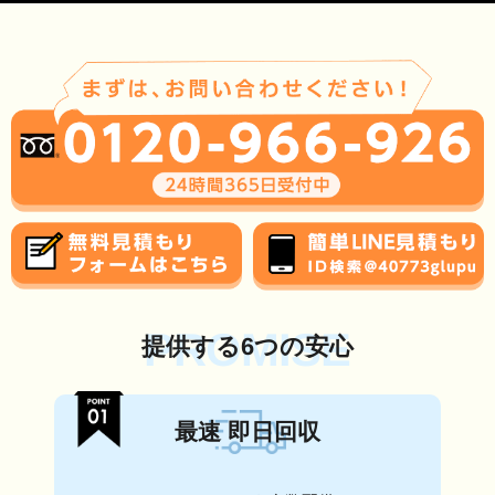
PROMISE
提供する6つの安心
最速 即日回収