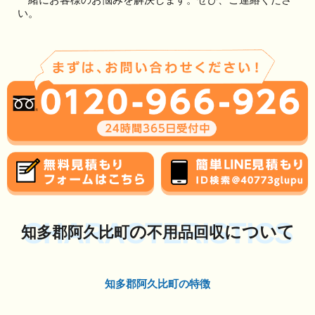
い。
CHARACTERISTICS
の
について
知多郡阿久比町
不用品回収
知多郡阿久比町の特徴