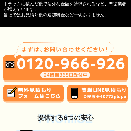
トラックに積んだ後で法外な金額を請求されるなど、悪徳業者
が増えています。
当社ではお見積り後の追加料金など一切ありません。
PROMISE
提供する6つの安心