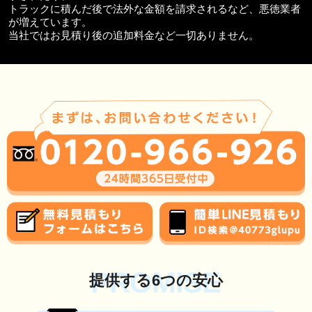
トラックに積んだ後で法外な金額を請求されるなど、悪徳業者
が増えています。
当社ではお見積り後の追加料金など一切ありません。
PROMISE
提供する6つの安心