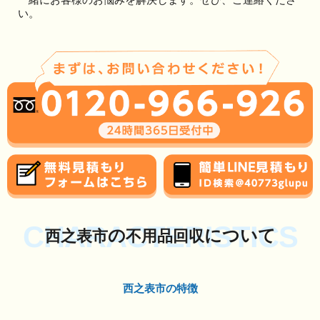
い。
CHARACTERISTICS
の
について
西之表市
不用品回収
西之表市の特徴