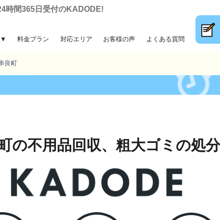
間365日受付のKADODE!
▼
料金プラン
対応エリア
お客様の声
よくある質問
大ゴミ回収
前整理
片付け
収
串良町
町の不用品回収、
粗大ゴミの処