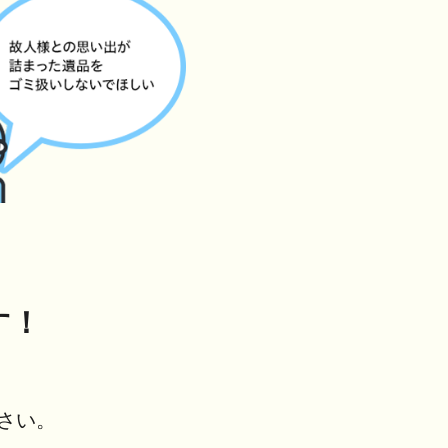
す！
さい。