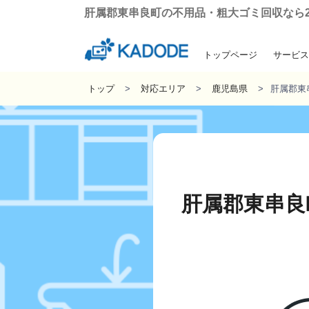
肝属郡東串良町の不用品・粗大ゴミ回収なら24時
トップページ
サービス
引っ越しに伴う粗
遺品整理・生
ゴミ屋敷の
不用品回
トップ
対応エリア
鹿児島県
肝属郡東
肝属郡東串良