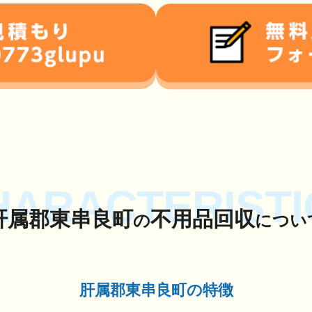
HARACTERISTI
肝属郡東串良町
不用品回収
の
につい
肝属郡東串良町の特徴