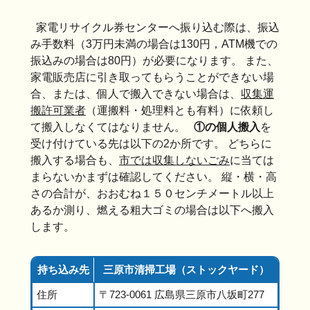
家電リサイクル券センターへ振り込む際は、振込
み手数料（3万円未満の場合は130円，ATM機での
振込みの場合は80円）が必要になります。 また、
家電販売店に引き取ってもらうことができない場
合、または、個人で搬入できない場合は、
収集運
搬許可業者
（運搬料・処理料とも有料）に依頼し
て搬入しなくてはなりません。
①の個人搬入
を
受け付けている先は以下の2か所です。 どちらに
搬入する場合も、
市では収集しないごみ
に当ては
まらないかまずは確認してください。 縦・横・高
さの合計が、おおむね１５０センチメートル以上
あるか測り、燃える粗大ゴミの場合は以下へ搬入
します。
持ち込み先
三原市清掃工場（ストックヤード）
住所
〒723-0061 広島県三原市八坂町277