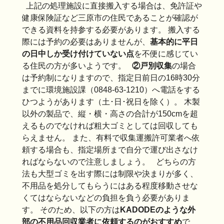
上記の処理施設に直接搬入する場合は、免許証や
健康保険証など三原市の住民であることが確認が
できる資料を持参する必要があります。 搬入する
際には予約の必要はありませんが、
基本的に平日
の日中しか受け付けていない点
を不便に感じてい
る住民の方が多いようです。
②戸別収集
の場合
は予約制になりますので、指定日前日の16時30分
までに環境施設課（0848-63-1210）へ電話をする
ひつようがあります（土･日･祝日を除く）。 木製
以外の製品で、縦・横・高さの合計が150cmを超
えるものでなければ粗大ゴミとしては回収しても
らえません。 また、有料で収集運搬許可業者へ依
頼する場合も、指定場所まで自分で運び出さなけ
ればならないので注意しましょう。 どちらの方
法も大型ゴミを出す際には制限や決まりが多く、
不用品を処分してもらうにはある程度移動させな
くてはならないなどの負担を負う必要がありま
す。 そのため、以下の方は
KADODEのような外
部の不用品回収業者に依頼するのがおすすめ
で