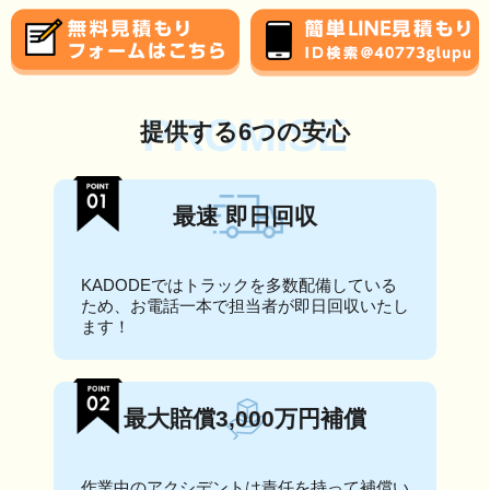
PROMISE
提供する6つの安心
最速 即日回収
KADODEではトラックを多数配備している
ため、お電話一本で担当者が即日回収いたし
ます！
最大賠償3,000万円補償
作業中のアクシデントは責任を持って補償い