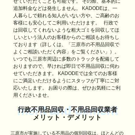
せていただくことも可能です。 その際、基本的に
追加料金などは発生しません。 KADODEは、一
人暮らしで頼れる知人がいない方や、ご高齢のお
客様にも安心してご利用いただけます。 行政で
は回収してくれないような粗大ゴミを回収してほ
しいという法人のお客様からのご相談もお待ちし
ております（詳しくは、「三原市の不用品回収で
よくご相談いただく内容」をご覧ください」）。
いつでも三原市周辺に多数のトラックを配備して
おりますので、早ければ即日で不用品回収に伺わ
せていただきます。 KADODEでは全てのお客様
にご満足いただけるようにスタッフが丁寧にご対
応いたします。 お困りの際は、ぜひお気軽にご利
用くださいませ。
merit and demerit
行政不用品回収・不用品回収業者
メリット・デメリット
三原市が実施している不用品の個別回収は、ほとんどの