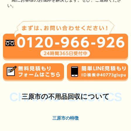
い。
CHARACTERISTICS
の
について
三原市
不用品回収
三原市の特徴