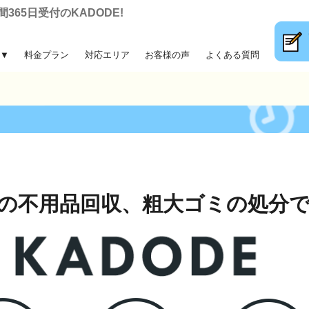
65日受付のKADODE!
▼
料金プラン
対応エリア
お客様の声
よくある質問
大ゴミ回収
前整理
片付け
収
の不用品回収、
粗大ゴミの処分