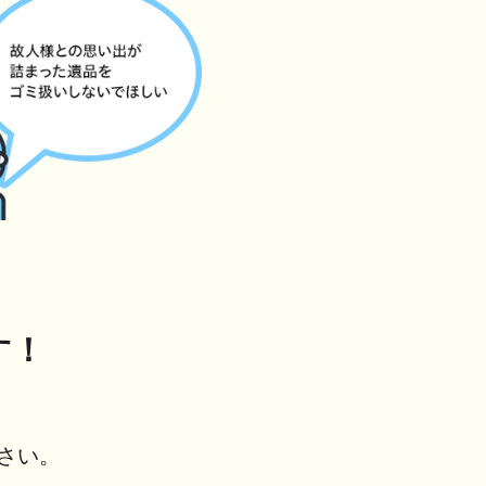
す！
さい。