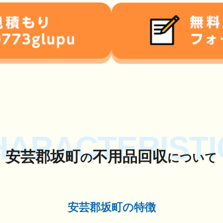
HARACTERISTI
安芸郡坂町
不用品回収
の
について
安芸郡坂町の特徴