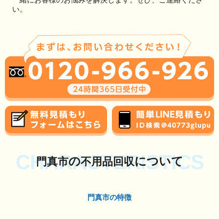
い。
CHARACTERISTICS
の
について
門真市
不用品回収
門真市の特徴