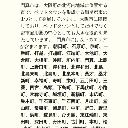
門真市は、大阪府の北河内地域に位置する
市で、ベッドタウンを形成する衛星都市の
1つとして発展しています。 大阪市に隣接
しており、ベッドタウンとしてだけでなく
都市雇用圏の中心としても大きな役割を果
たしています。 門真市には以下のエリア
が含まれます。
朝日町、石原町、泉町、一
番町、打越、打越町、江端町、大池町、大
倉町、大橋町、沖町、垣内町、門真、上島
町、上野口町、岸和田、北岸和田、北島、
北島東町、北島町、北巣本町、桑才、桑才
新町、幸福町、寿町、栄町、五月田町、三
番、四宮、島頭、下島町、下馬伏町、小路
町、常称寺町、城垣町、新橋町、末広町、
巣本町、千石東町、千石西町、月出町、堂
山町、常盤町、殿島町、中町、野口、野里
町、浜町、速見町、ひえ島、東江端町、東
田町、深田町、舟田町、古川町、本町、松