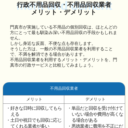
merit and demerit
行政不用品回収・不用品回収業者
メリット・デメリット
門真市が実施している不用品の個別回収は、ほとんどの
方にとって最も馴染み深い不用品回収の手段かもしれま
せん。
しかし身近な反面、不便な点も存在します。
そうした方は、一般の不用品回収業者を利用すること
で、不満を解消できる場合があります。
不用品回収業者を利用するメリット・デメリットを、門
真市の行政サービスと比較してみましょう。
不用品回収業者
メリット
デメリット
・好きな日時に回収してもら
・単品だと回収を受け付けて
える
いない場合や費用が高くな
・土日や祝日でも回収に応じ
る場合がある
てくれる業者が多い
・悪徳業者に費用を不正にだ