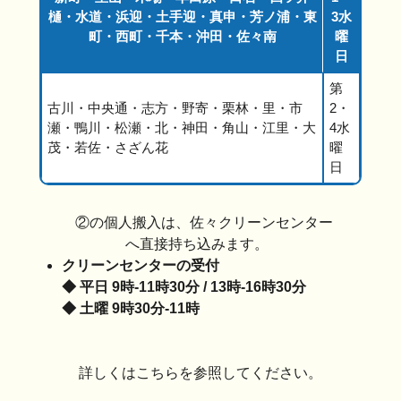
樋・水道・浜迎・土手迎・真申・芳ノ浦・東
3水
町・西町・千本・沖田・佐々南
曜
日
第
古川・中央通・志方・野寄・栗林・里・市
2・
瀬・鴨川・松瀬・北・神田・角山・江里・大
4水
茂・若佐・さざん花
曜
日
②の個人搬入は、佐々クリーンセンター
へ直接持ち込みます。
クリーンセンターの受付
◆ 平日 9時-11時30分 / 13時-16時30分
◆ 土曜 9時30分-11時
詳しくはこちらを参照してください。