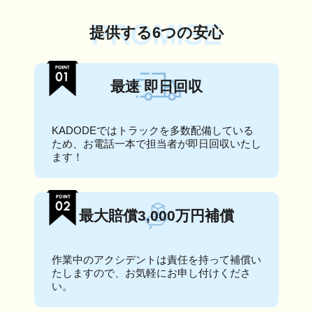
PROMISE
提供する6つの安心
最速 即日回収
KADODEではトラックを多数配備している
ため、お電話一本で担当者が即日回収いたし
ます！
最大賠償3,000万円補償
作業中のアクシデントは責任を持って補償い
たしますので、お気軽にお申し付けくださ
い。