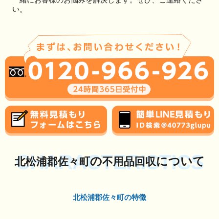
い。
CHARACTERISTICS
の
について
北松浦郡佐々町
不用品回収
北松浦郡佐々町の特徴