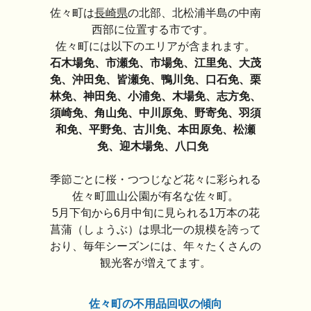
佐々町は
長崎県
の北部、北松浦半島の中南
西部に位置する市です。
佐々町には以下のエリアが含まれます。
石木場免、市瀬免、市場免、江里免、大茂
免、沖田免、皆瀬免、鴨川免、口石免、栗
林免、神田免、小浦免、木場免、志方免、
須崎免、角山免、中川原免、野寄免、羽須
和免、平野免、古川免、本田原免、松瀬
免、迎木場免、八口免
季節ごとに桜・つつじなど花々に彩られる
佐々町皿山公園が有名な佐々町。
5月下旬から6月中旬に見られる1万本の花
菖蒲（しょうぶ）は県北一の規模を誇って
おり、毎年シーズンには、年々たくさんの
観光客が増えてます。
佐々町の不用品回収の傾向