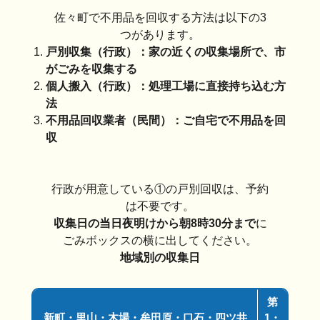
佐々町で不用品を回収する方法は以下の3
つがあります。
戸別収集（行政）：家の近くの収集場所で、市
がごみを収集する
個人搬入（行政）：処理工場に直接持ち込む方
法
不用品回収業者（民間）：ご自宅で不用品を回
収
行政が用意している①の戸別回収は、予約
は不要です。
収集日の当日夜明けから朝8時30分まで
に
ごみボックスの横に出してください。
地域別の収集日
第
新町・里山・木場・牟田原・口石・四ツ井
1・