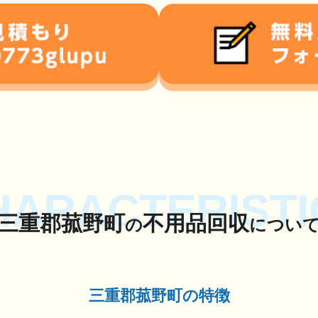
HARACTERISTI
三重郡菰野町
不用品回収
の
につい
三重郡菰野町の特徴