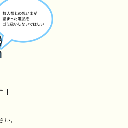
す！
さい。