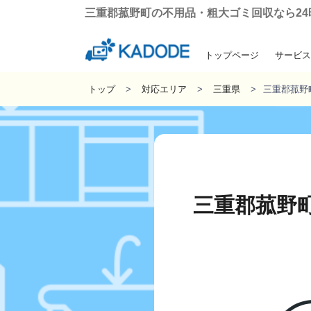
三重郡菰野町の不用品・粗大ゴミ回収なら24時間
トップページ
サービス
引っ越しに伴う粗
遺品整理・生
ゴミ屋敷の
不用品回
トップ
対応エリア
三重県
三重郡菰野
三重郡菰野