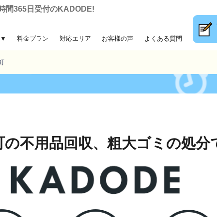
365日受付のKADODE!
▼
料金プラン
対応エリア
お客様の声
よくある質問
大ゴミ回収
前整理
片付け
収
町
町の不用品回収、
粗大ゴミの処分