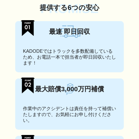
PROMISE
提供する6つの安心
最速 即日回収
KADODEではトラックを多数配備している
ため、お電話一本で担当者が即日回収いたし
ます！
最大賠償3,000万円補償
作業中のアクシデントは責任を持って補償い
たしますので、お気軽にお申し付けくださ
い。