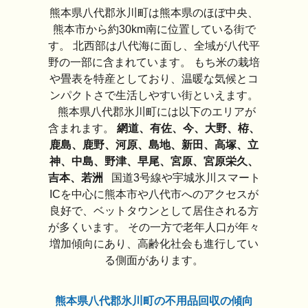
熊本県八代郡氷川町は熊本県のほぼ中央、
熊本市から約30km南に位置している街で
す。 北西部は八代海に面し、全域が八代平
野の一部に含まれています。 もち米の栽培
や畳表を特産としており、温暖な気候とコ
ンパクトさで生活しやすい街といえます。
熊本県八代郡氷川町には以下のエリアが
含まれます。
網道、有佐、今、大野、栫、
鹿島、鹿野、河原、島地、新田、高塚、立
神、中島、野津、早尾、宮原、宮原栄久、
吉本、若洲
国道3号線や宇城氷川スマート
ICを中心に熊本市や八代市へのアクセスが
良好で、ベットタウンとして居住される方
が多くいます。 その一方で老年人口が年々
増加傾向にあり、高齢化社会も進行してい
る側面があります。
熊本県八代郡氷川町の不用品回収の傾向