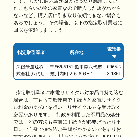
ます。 しかし購入店が遠方だったり廃業してい
た、もらいの物の家電なので購入した店がわから
ないなど、購入店に引き取り依頼できない場合も
あるでしょう。 その場合、以下の指定取引業者に
回収を依頼しましょう。
電話番
指定取引業者
所在地
号
久留米運送株
〒869-5151 熊本県八代市
0965-3
式会社 八代店
敷川内町２６６６−１
3-1361
指定取引業者に家電リサイクル対象品目持ち込む
場合は、前もって郵便局で手続きと家電リサイク
ル料金の支払いを行い、リサイクル券を受け取る
必要があります。 行政を利用した不用品の処分
では、どの方法も事前に手続きが必要だったり平
日にご自身で持ち込む手間がかかるのであまりお
すすめできません。 以下のような方は、
KADOD