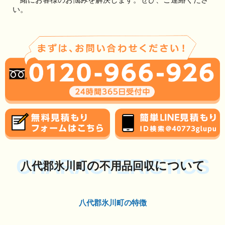
い。
CHARACTERISTICS
の
について
八代郡氷川町
不用品回収
八代郡氷川町の特徴