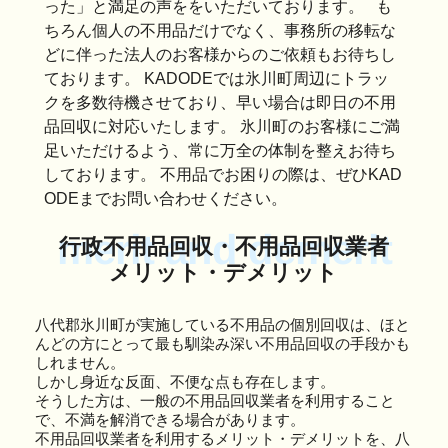
った」と満足の声ををいただいております。 も
ちろん個人の不用品だけでなく、事務所の移転な
どに伴った法人のお客様からのご依頼もお待ちし
ております。 KADODEでは氷川町周辺にトラッ
クを多数待機させており、早い場合は即日の不用
品回収に対応いたします。 氷川町のお客様にご満
足いただけるよう、常に万全の体制を整えお待ち
しております。 不用品でお困りの際は、ぜひKAD
ODEまでお問い合わせください。
merit and demerit
行政不用品回収・不用品回収業者
メリット・デメリット
八代郡氷川町が実施している不用品の個別回収は、ほと
んどの方にとって最も馴染み深い不用品回収の手段かも
しれません。
しかし身近な反面、不便な点も存在します。
そうした方は、一般の不用品回収業者を利用すること
で、不満を解消できる場合があります。
不用品回収業者を利用するメリット・デメリットを、八