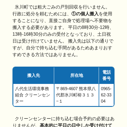
氷川町では粗大ごみの戸別回収を行いません。
行政に処分を頼むためには、
①の個人搬入
を使用
することになり、直接ご自身で処理場へ不要物を
搬入する必要があります。 平日の8時30分-12時、
13時-16時30分のみの受付となっており、土日祝
日は受け付けていません。 搬入先は以下の通りで
すが、自分で持ち込む手間があるためあまりおす
すめできる方法ではありません。
電話
搬入先
所在地
番号
八代生活環境事務
〒869-4607 熊本県八
0965-
組合 クリーンセン
代郡氷川町栫３１３
62-33
ター
−１
04
クリーンセンターに持ち込む場合予約の必要はあ
りませんが、
基本的に平日の日中しか受け付けて