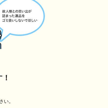
す！
さい。