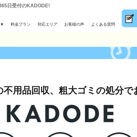
5日受付のKADODE!
▼
料金プラン
対応エリア
お客様の声
よくある質問
大ゴミ回収
前整理
片付け
収
の不用品回収、
粗大ゴミの処分で