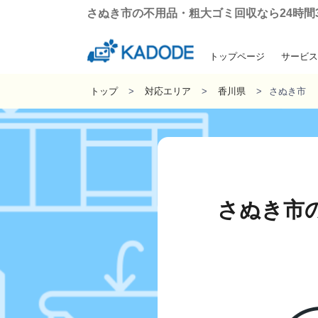
さぬき市の不用品・粗大ゴミ回収なら24時間36
トップページ
サービス
引っ越しに伴う粗
遺品整理・生
ゴミ屋敷の
不用品回
トップ
対応エリア
香川県
さぬき市
さぬき市