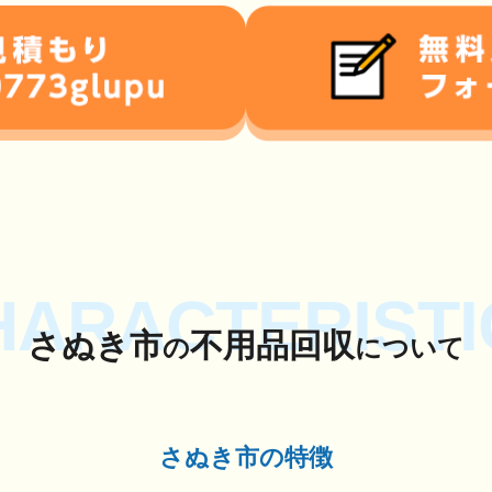
HARACTERISTI
さぬき市
不用品回収
の
について
さぬき市の特徴